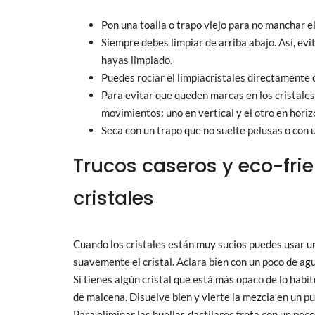
Pon una toalla o trapo viejo para no manchar el
Siempre debes limpiar de arriba abajo. Así, ev
hayas limpiado.
Puedes rociar el limpiacristales directamente 
Para evitar que queden marcas en los cristales l
movimientos: uno en vertical y el otro en horiz
Seca con un trapo que no suelte pelusas o con 
Trucos caseros y eco-frie
cristales
Cuando los cristales están muy sucios puedes usar un
suavemente el cristal. Aclara bien con un poco de agu
Si tienes algún cristal que está más opaco de lo hab
de maicena. Disuelve bien y vierte la mezcla en un pul
Para eliminar las huellas dactilares frota con un poc