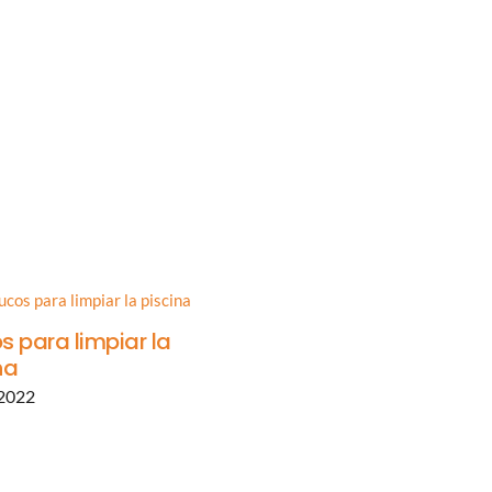
s para limpiar la
Limpieza de oficinas 
na
reformas o mudanza
 2022
enero 16, 2026