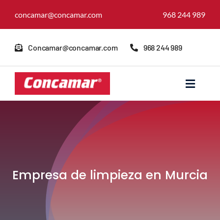
Skip
concamar@concamar.com
968 244 989
to
content
Concamar@concamar.com
968 244 989
Toggle
Navigat
Inicio
Quienes somos
Empresa de limpieza en Murcia
Servicios
Reformas