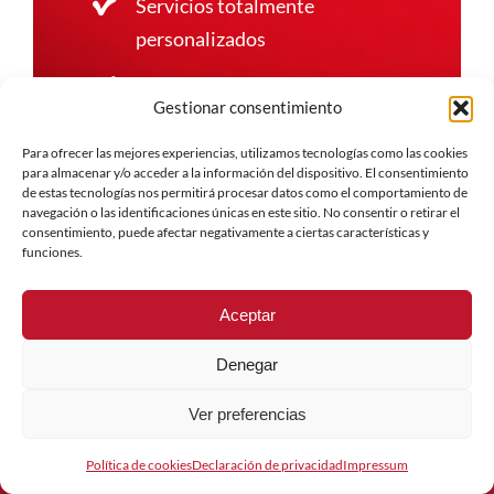
Servicios totalmente
personalizados
Equipo profesional propio y
Gestionar consentimiento
altamente cualificado
Para ofrecer las mejores experiencias, utilizamos tecnologías como las cookies
Compromiso real con el medio
para almacenar y/o acceder a la información del dispositivo. El consentimiento
de estas tecnologías nos permitirá procesar datos como el comportamiento de
ambiente y la normativa vigente
navegación o las identificaciones únicas en este sitio. No consentir o retirar el
consentimiento, puede afectar negativamente a ciertas características y
funciones.
Aceptar
Denegar
Empresa de construcción y reformas
Ver preferencias
Política de cookies
Declaración de privacidad
Impressum
C/ Maestra Josefina Lozano Pinar