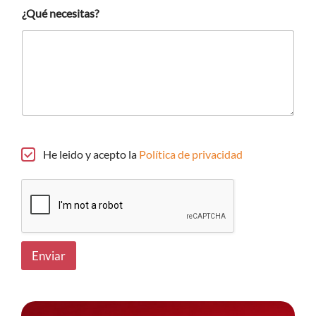
i
¿Qué necesitas?
c
o
e
l
e
c
t
r
ó
n
i
He leido y acepto la
Política de privacidad
c
o
Enviar