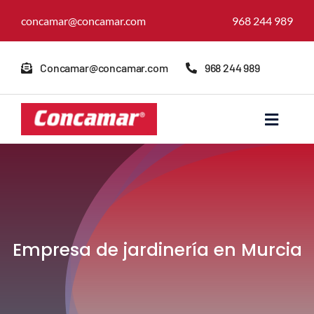
Skip
concamar@concamar.com
968 244 989
to
content
Concamar@concamar.com
968 244 989
Toggle
Navigat
Inicio
Quienes somos
Empresa de jardinería en Murcia
Servicios
Reformas