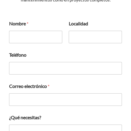
Nombre
*
Localidad
Teléfono
Correo electrónico
*
¿
¿Qué necesitas?
Q
u
é