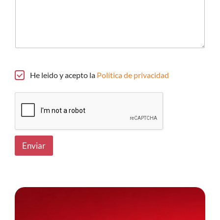
n
e
c
e
s
i
t
a
He leido y acepto la
Política de privacidad
s
?
Enviar