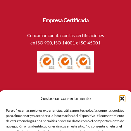
Empresa Certificada
Concamar cuenta con las certificaciones
en ISO 900, ISO 14001 e ISO 45001
Sitio De Interés
Gestionar consentimiento
Canal de información
Para ofrecer las mejores experiencias, utilizamos tecnologías como las cookies
para almacenar y/o acceder a la información del dispositivo. El consentimiento
de estas tecnologías nos permitirá procesar datos como el comportamiento de
Aviso legal
navegación o las identificaciones únicas en este sitio. No consentir o retirar el